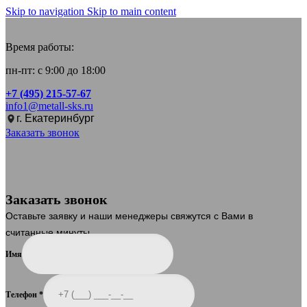
Skip to navigation
Skip to main content
Время работы:
пн-пт: с 9:00 до 18:00
+7 (495) 215-57-67
info1@metall-sks.ru
г. Екатеринбург
Заказать звонок
Заказать звонок
Оставьте заявку и наши менеджеры свяжутся с Вами в
считанные минуты.
Имя
Телефон
*