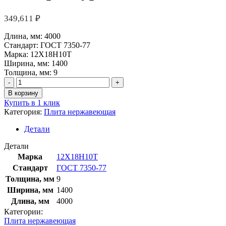
349,611
₽
Длина, мм:
4000
Стандарт:
ГОСТ 7350-77
Марка:
12Х18Н10Т
Ширина, мм:
1400
Толщина, мм:
9
Количество
товара
В корзину
Плита
Купить в 1 клик
нержавеющая
Категория:
Плита нержавеющая
9х1400х4000
мм
Детали
12Х18Н10Т
ГОСТ
Детали
7350-
Марка
12Х18Н10Т
77
Стандарт
ГОСТ 7350-77
Толщина, мм
9
Ширина, мм
1400
Длина, мм
4000
Категории:
Плита нержавеющая