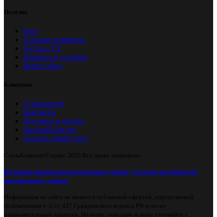
Полезно
Блог
Словарь терминов
Госты и ТУ
Правила и условия
Карта сайта
Клиентам
О компании
Контакты
Доставка и оплата
Быстрый расчет
Скачать прайс-лист
СтальКомплектСервис
2026 Все права защищены.
Политика обработки персональных данных.
Согласие на обработку
персональных данных
Информация на сайте не является публичной офертой, определяемой
положениями ч. 2 ст. 437 Гражданского кодекса РФ и носит
ознакомительный характер. Наличие, описание и цены уточняйте у