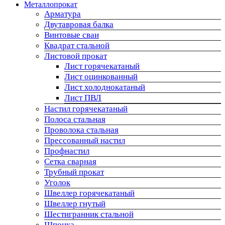
Металлопрокат
Арматура
Двутавровая балка
Винтовые сваи
Квадрат стальной
Листовой прокат
Лист горячекатаный
Лист оцинкованный
Лист холоднокатаный
Лист ПВЛ
Настил горячекатаный
Полоса стальная
Проволока стальная
Прессованный настил
Профнастил
Сетка сварная
Трубный прокат
Уголок
Швеллер горячекатаный
Швеллер гнутый
Шестигранник стальной
Шпонка