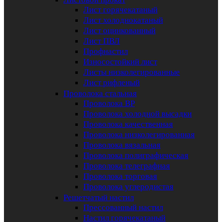
Лист горячекатаный
Лист холоднокатаный
Лист оцинкованный
Лист ПВЛ
Профнастил
Износостойкий лист
Листы низколегированные
Лист рифленый
Проволока стальная
Проволока ВР
Проволока холодной высадки
Проволока качественная
Проволока низколегированная
Проволока вязальная
Проволока полиграфическая
Проволока телеграфная
Проволока торговая
Проволока углеродистая
Решетчатый настил
Прессованный настил
Настил горячекатаный