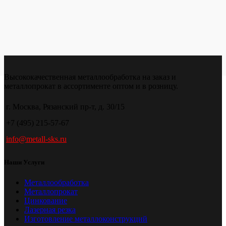
Высококачественная металлообработка на заказ и
металлопрокат в ассортименте оптом и в розницу.
г. Москва, Рязанский пр-т, д. 30/15
+7 (495) 215-57-67
info@metall-sks.ru
Наши Услуги
Металлообработка
Металлопрокат
Цинкование
Лазерная резка
Изготовление металлоконструкций