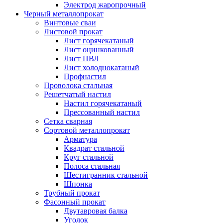
Электрод жаропрочный
Черный металлопрокат
Винтовые сваи
Листовой прокат
Лист горячекатаный
Лист оцинкованный
Лист ПВЛ
Лист холоднокатаный
Профнастил
Проволока стальная
Решетчатый настил
Настил горячекатаный
Прессованный настил
Сетка сварная
Сортовой металлопрокат
Арматура
Квадрат стальной
Круг стальной
Полоса стальная
Шестигранник стальной
Шпонка
Трубный прокат
Фасонный прокат
Двутавровая балка
Уголок