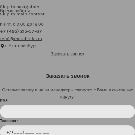
Skip to navigation
Время работы:
Skip to main content
пн-пт: с 9:00 до 18:00
+7 (495) 215-57-67
info1@metall-sks.ru
г. Екатеринбург
Заказать звонок
Заказать звонок
Оставьте заявку и наши менеджеры свяжутся с Вами в считанные
минуты.
Имя
Телефон
*