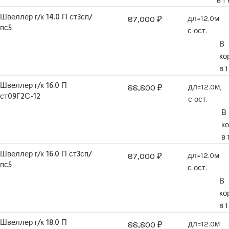
в 1
Швеллер г/к 14.0 П ст3сп/
87,000
₽
дл=12.0м
пс5
с ост.
В
ко
в 
Швеллер г/к 16.0 П
88,800
₽
дл=12.0м,
ст09Г2С-12
с ост.
В
к
в 
Швеллер г/к 16.0 П ст3сп/
87,000
₽
дл=12.0м
пс5
с ост.
В
ко
в 
Швеллер г/к 18.0 П
88,800
₽
дл=12.0м