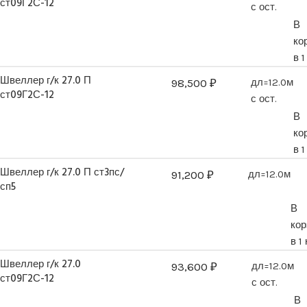
ст09Г2С-12
с ост.
В
ко
в 1
Швеллер г/к 27.0 П
98,500
₽
дл=12.0м
ст09Г2С-12
с ост.
В
ко
в 1
Швеллер г/к 27.0 П ст3пс/
91,200
₽
дл=12.0м
сп5
В
кор
в 1
Швеллер г/к 27.0
93,600
₽
дл=12.0м
ст09Г2С-12
с ост.
В