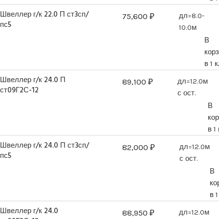
Швеллер г/к 22.0 П ст3сп/
75,600
₽
дл=8.0-
пс5
10.0м
В
кор
в 1 
Швеллер г/к 24.0 П
89,100
₽
дл=12.0м
ст09Г2С-12
с ост.
В
ко
в 1
Швеллер г/к 24.0 П ст3сп/
82,000
₽
дл=12.0м
пс5
с ост.
В
ко
в 
Швеллер г/к 24.0
88,950
₽
дл=12.0м