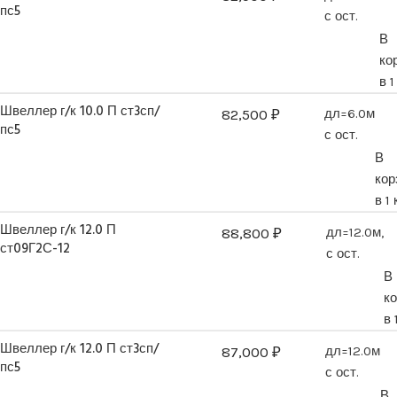
пс5
с ост.
В
ко
в 1
Швеллер г/к 10.0 П ст3сп/
82,500
₽
дл=6.0м
пс5
с ост.
В
кор
в 1
Швеллер г/к 12.0 П
88,800
₽
дл=12.0м,
ст09Г2С-12
с ост.
В
к
в 
Швеллер г/к 12.0 П ст3сп/
87,000
₽
дл=12.0м
пс5
с ост.
В