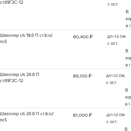
ст09Г2С-12
с ост.
В
ко
в 
Швеллер г/к 18.0 П ст3сп/
80,400
₽
дл=12.0м
пс5
с ост.
В
ко
в 
Швеллер г/к 20.0 П
89,100
₽
дл=12.0м,
ст09Г2С-12
с ост.
В
ко
в 1
Швеллер г/к 20.0 П ст3сп/
81,000
₽
дл=12.0м
пс5
с ост.
В