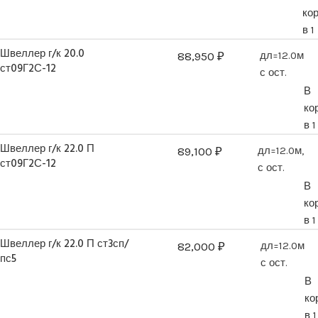
ко
в 1
Швеллер г/к 20.0
88,950
₽
дл=12.0м
ст09Г2С-12
с ост.
В
ко
в 1
Швеллер г/к 22.0 П
89,100
₽
дл=12.0м,
ст09Г2С-12
с ост.
В
ко
в 1
Швеллер г/к 22.0 П ст3сп/
82,000
₽
дл=12.0м
пс5
с ост.
В
ко
в 