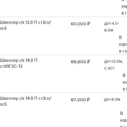
ко
в 
Швеллер г/к 12.0 П ст3сп/
60,000
₽
дл=4.0-
пс5
6.0м
В
кор
в 1 
Швеллер г/к 14.0 П
88,800
₽
дл=12.0м,
ст09Г2С-12
с ост.
В
к
в 
Швеллер г/к 14.0 П ст3сп/
87,000
₽
дл=6.0м
пс5
В
кор