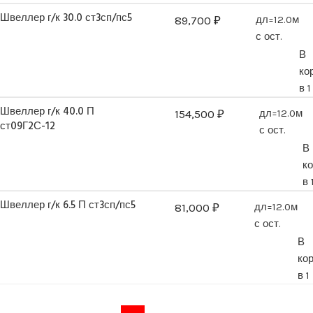
Швеллер г/к 30.0 ст3сп/пс5
89,700
₽
дл=12.0м
с ост.
В
ко
в 1
Швеллер г/к 40.0 П
154,500
₽
дл=12.0м
ст09Г2С-12
с ост.
В
к
в 
Швеллер г/к 6.5 П ст3сп/пс5
81,000
₽
дл=12.0м
с ост.
В
ко
в 1