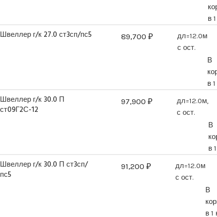
ко
в 
Швеллер г/к 27.0 ст3сп/пс5
89,700
₽
дл=12.0м
с ост.
В
ко
в 1
Швеллер г/к 30.0 П
97,900
₽
дл=12.0м,
ст09Г2С-12
с ост.
В
ко
в 
Швеллер г/к 30.0 П ст3сп/
91,200
₽
дл=12.0м
пс5
с ост.
В
кор
в 1