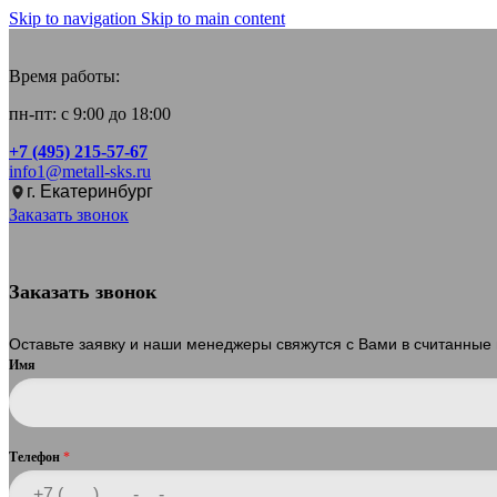
Skip to navigation
Skip to main content
Время работы:
пн-пт: с 9:00 до 18:00
+7 (495) 215-57-67
info1@metall-sks.ru
г. Екатеринбург
Заказать звонок
Заказать звонок
Оставьте заявку и наши менеджеры свяжутся с Вами в считанные
Имя
Телефон
*