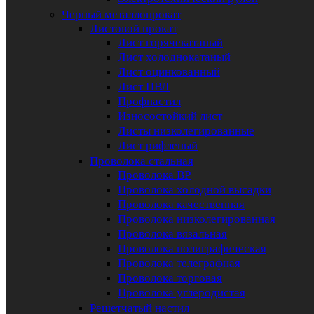
Черный металлопрокат
Листовой прокат
Лист горячекатаный
Лист холоднокатаный
Лист оцинкованный
Лист ПВЛ
Профнастил
Износостойкий лист
Листы низколегированные
Лист рифленый
Проволока стальная
Проволока ВР
Проволока холодной высадки
Проволока качественная
Проволока низколегированная
Проволока вязальная
Проволока полиграфическая
Проволока телеграфная
Проволока торговая
Проволока углеродистая
Решетчатый настил