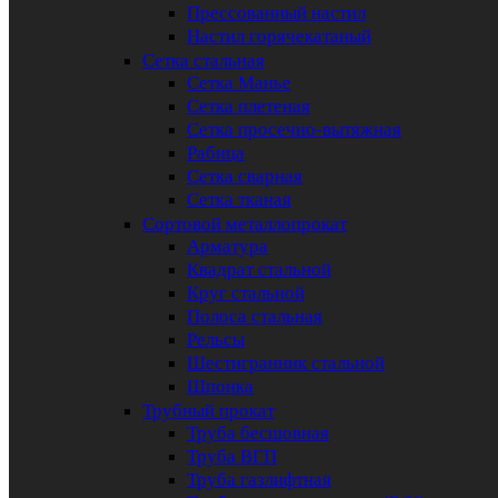
Прессованный настил
Настил горячекатаный
Сетка стальная
Сетка Манье
Сетка плетеная
Сетка просечно-вытяжная
Рабица
Сетка сварная
Сетка тканая
Сортовой металлопрокат
Арматура
Квадрат стальной
Круг стальной
Полоса стальная
Рельсы
Шестигранник стальной
Шпонка
Трубный прокат
Труба бесшовная
Труба ВГП
Труба газлифтная