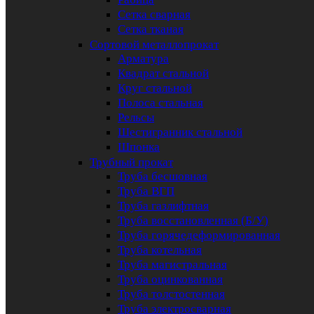
Сетка сварная
Сетка тканая
Сортовой металлопрокат
Арматура
Квадрат стальной
Круг стальной
Полоса стальная
Рельсы
Шестигранник стальной
Шпонка
Трубный прокат
Труба бесшовная
Труба ВГП
Труба газлифтная
Труба восстановленная (Б/У)
Труба горячедеформированная
Труба котельная
Труба магистральная
Труба оцинкованная
Труба толстостенная
Труба электросварная