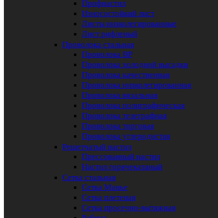
Профнастил
Износостойкий лист
Листы низколегированные
Лист рифленый
Проволока стальная
Проволока ВР
Проволока холодной высадки
Проволока качественная
Проволока низколегированная
Проволока вязальная
Проволока полиграфическая
Проволока телеграфная
Проволока торговая
Проволока углеродистая
Решетчатый настил
Прессованный настил
Настил горячекатаный
Сетка стальная
Сетка Манье
Сетка плетеная
Сетка просечно-вытяжная
Рабица