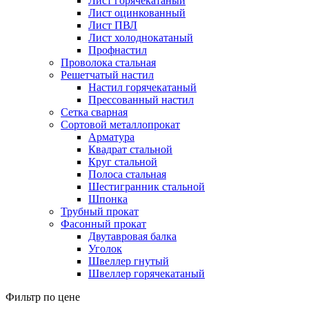
Лист горячекатаный
Лист оцинкованный
Лист ПВЛ
Лист холоднокатаный
Профнастил
Проволока стальная
Решетчатый настил
Настил горячекатаный
Прессованный настил
Сетка сварная
Сортовой металлопрокат
Арматура
Квадрат стальной
Круг стальной
Полоса стальная
Шестигранник стальной
Шпонка
Трубный прокат
Фасонный прокат
Двутавровая балка
Уголок
Швеллер гнутый
Швеллер горячекатаный
Фильтр по цене