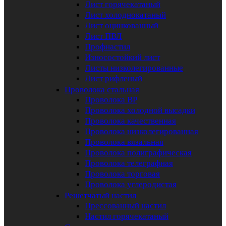
Лист горячекатаный
Лист холоднокатаный
Лист оцинкованный
Лист ПВЛ
Профнастил
Износостойкий лист
Листы низколегированные
Лист рифленый
Проволока стальная
Проволока ВР
Проволока холодной высадки
Проволока качественная
Проволока низколегированная
Проволока вязальная
Проволока полиграфическая
Проволока телеграфная
Проволока торговая
Проволока углеродистая
Решетчатый настил
Прессованный настил
Настил горячекатаный