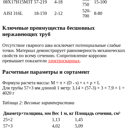
08Х17Н15М3Т
57-219
4-18
15-100
750
520-
AISI 316L
18-159
2-12
8-80
700
Ключевые преимущества бесшовных
нержавеющих труб
Отсутствие сварного шва исключает потенциальные слабые
точки. Материал демонстрирует равномерность механических
свойств по всему сечению. Сопротивление коррозии
превышает показатели
электросварных
.
Расчетные параметры и сортамент
Формула расчета массы: M = π × (D - s) × s × ρ × L
Для трубы 57×3 мм длиной 1 метр: 3,14 × (57-3) × 3 × 7,9 × 1 =
4020 г
Таблица 2: Весовые характеристики
Диаметр×толщина, мм
Вес 1 м, кг
Площадь сечения, см²
25×2
1,13
1,45
57×3
4,02
5,09