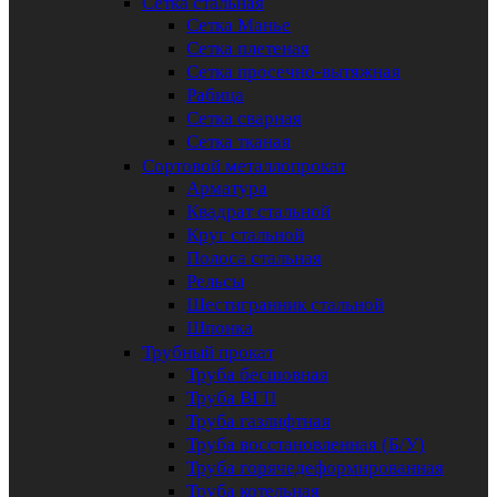
Сетка стальная
Сетка Манье
Сетка плетеная
Сетка просечно-вытяжная
Рабица
Сетка сварная
Сетка тканая
Сортовой металлопрокат
Арматура
Квадрат стальной
Круг стальной
Полоса стальная
Рельсы
Шестигранник стальной
Шпонка
Трубный прокат
Труба бесшовная
Труба ВГП
Труба газлифтная
Труба восстановленная (Б/У)
Труба горячедеформированная
Труба котельная