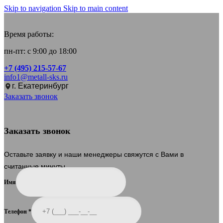
Skip to navigation
Skip to main content
Время работы:
пн-пт: с 9:00 до 18:00
+7 (495) 215-57-67
info1@metall-sks.ru
г. Екатеринбург
Заказать звонок
Заказать звонок
Оставьте заявку и наши менеджеры свяжутся с Вами в
считанные минуты.
Имя
Телефон
*