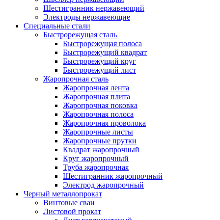
Шестигранник нержавеющий
Электроды нержавеющие
Специальные стали
Быстрорежущая сталь
Быстрорежущая полоса
Быстрорежущий квадрат
Быстрорежущий круг
Быстрорежущий лист
Жаропрочная сталь
Жаропрочная лента
Жаропрочная плита
Жаропрочная поковка
Жаропрочная полоса
Жаропрочная проволока
Жаропрочные листы
Жаропрочные прутки
Квадрат жаропрочный
Круг жаропрочный
Труба жаропрочная
Шестигранник жаропрочный
Электрод жаропрочный
Черный металлопрокат
Винтовые сваи
Листовой прокат