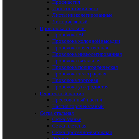
Профнастил
Износостойкий лист
Листы низколегированные
Лист рифленый
Проволока стальная
Проволока ВР
Проволока холодной высадки
Проволока качественная
Проволока низколегированная
Проволока вязальная
Проволока полиграфическая
Проволока телеграфная
Проволока торговая
Проволока углеродистая
Решетчатый настил
Прессованный настил
Настил горячекатаный
Сетка стальная
Сетка Манье
Сетка плетеная
Сетка просечно-вытяжная
Рабица