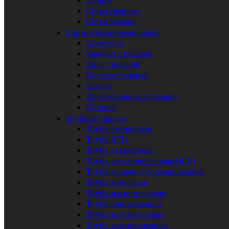
Сетка сварная
Сетка тканая
Сортовой металлопрокат
Арматура
Квадрат стальной
Круг стальной
Полоса стальная
Рельсы
Шестигранник стальной
Шпонка
Трубный прокат
Труба бесшовная
Труба ВГП
Труба газлифтная
Труба восстановленная (Б/У)
Труба горячедеформированная
Труба котельная
Труба магистральная
Труба оцинкованная
Труба толстостенная
Труба электросварная