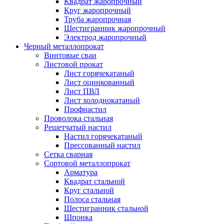
Квадрат жаропрочный
Круг жаропрочный
Труба жаропрочная
Шестигранник жаропрочный
Электрод жаропрочный
Черный металлопрокат
Винтовые сваи
Листовой прокат
Лист горячекатаный
Лист оцинкованный
Лист ПВЛ
Лист холоднокатаный
Профнастил
Проволока стальная
Решетчатый настил
Настил горячекатаный
Прессованный настил
Сетка сварная
Сортовой металлопрокат
Арматура
Квадрат стальной
Круг стальной
Полоса стальная
Шестигранник стальной
Шпонка