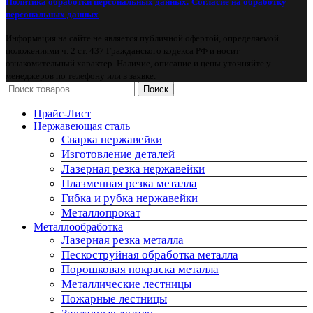
Политика обработки персональных данных.
Согласие на обработку
персональных данных
Информация на сайте не является публичной офертой, определяемой
положениями ч. 2 ст. 437 Гражданского кодекса РФ и носит
ознакомительный характер. Наличие, описание и цены уточняйте у
менеджеров по телефону или в заявке.
Поиск
Прайс-Лист
Нержавеющая сталь
Сварка нержавейки
Изготовление деталей
Лазерная резка нержавейки
Плазменная резка металла
Гибка и рубка нержавейки
Металлопрокат
Металлообработка
Лазерная резка металла
Пескоструйная обработка металла
Порошковая покраска металла
Металлические лестницы
Пожарные лестницы