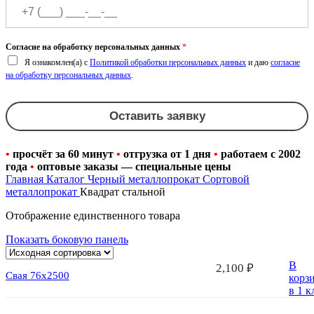
Согласие на обработку персональных данных
*
Я ознакомлен(а) с
Политикой обработки персональных данных
и даю
согласие
на обработку персональных данных
.
Оставить заявку
•
просчёт за 60 минут
•
отгрузка от 1 дня
•
работаем с 2002
года
•
оптовые заказы — специальные цены
Главная
Каталог
Черный металлопрокат
Сортовой
металлопрокат
Квадрат стальной
Отображение единственного товара
Показать боковую панель
В
2,100
₽
Свая 76х2500
корз
в 1 к