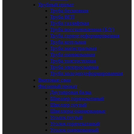
Трубный прокат
Труба бесшовная
Труба ВГП
Труба газлифтная
Труба восстановленная (Б/У)
Труба горячедеформированная
Труба котельная
Труба магистральная
Труба оцинкованная
Труба толстостенная
Труба электросварная
Труба холоднодеформированная
Винтовые сваи
Фасонный прокат
Двутавровая балка
Швеллер горячекатаный
Швеллер гнутый
Швеллеры оцинкованные
Уголок гнутый
Уголок горячекатаный
Уголок оцинкованный