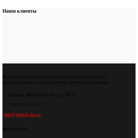
Наши клиенты
Высококачественная металлообработка на заказ и
металлопрокат в ассортименте оптом и в розницу.
г. Москва, Рязанский пр-т, д. 30/15
+7 (495) 215-57-67
info@metall-sks.ru
Наши Услуги