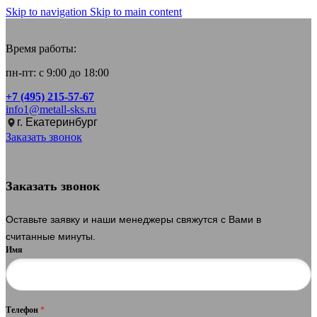
Skip to navigation
Skip to main content
Время работы:
пн-пт: с 9:00 до 18:00
+7 (495) 215-57-67
info1@metall-sks.ru
г. Екатеринбург
Заказать звонок
Заказать звонок
Оставьте заявку и наши менеджеры свяжутся с Вами в
считанные минуты.
Имя
Телефон
*