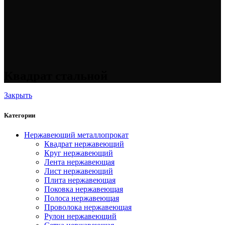
Квадрат стальной
Закрыть
Категории
Нержавеющий металлопрокат
Квадрат нержавеющий
Круг нержавеющий
Лента нержавеющая
Лист нержавеющий
Плита нержавеющая
Поковка нержавеющая
Полоса нержавеющая
Проволока нержавеющая
Рулон нержавеющий