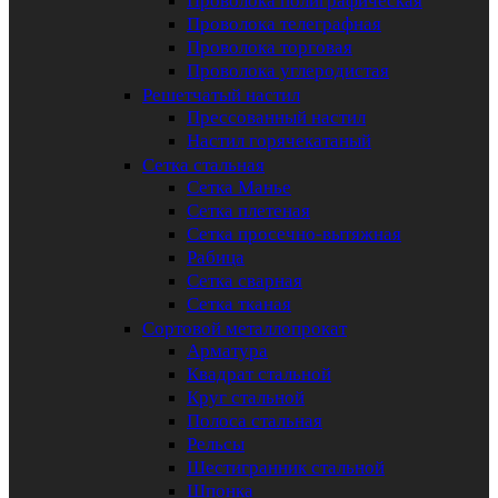
Проволока полиграфическая
Проволока телеграфная
Проволока торговая
Проволока углеродистая
Решетчатый настил
Прессованный настил
Настил горячекатаный
Сетка стальная
Сетка Манье
Сетка плетеная
Сетка просечно-вытяжная
Рабица
Сетка сварная
Сетка тканая
Сортовой металлопрокат
Арматура
Квадрат стальной
Круг стальной
Полоса стальная
Рельсы
Шестигранник стальной
Шпонка