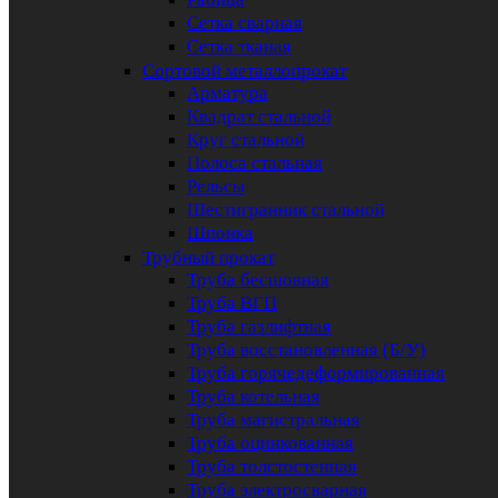
Сетка сварная
Сетка тканая
Сортовой металлопрокат
Арматура
Квадрат стальной
Круг стальной
Полоса стальная
Рельсы
Шестигранник стальной
Шпонка
Трубный прокат
Труба бесшовная
Труба ВГП
Труба газлифтная
Труба восстановленная (Б/У)
Труба горячедеформированная
Труба котельная
Труба магистральная
Труба оцинкованная
Труба толстостенная
Труба электросварная