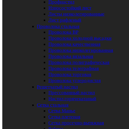
Профнастил
Износостойкий лист
Листы низколегированные
Лист рифленый
Проволока стальная
Проволока ВР
Проволока холодной высадки
Проволока качественная
Проволока низколегированная
Проволока вязальная
Проволока полиграфическая
Проволока телеграфная
Проволока торговая
Проволока углеродистая
Решетчатый настил
Прессованный настил
Настил горячекатаный
Сетка стальная
Сетка Манье
Сетка плетеная
Сетка просечно-вытяжная
Рабица