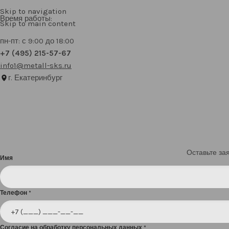
Skip to navigation
Время работы:
Skip to main content
пн-пт: с 9:00 до 18:00
+7 (495) 215-57-67
info1@metall-sks.ru
г. Екатеринбург
Оставьте за
Имя
Телефон
*
Согласие на обработку персональных данных
*