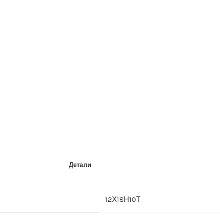
Детали
12Х18Н10Т