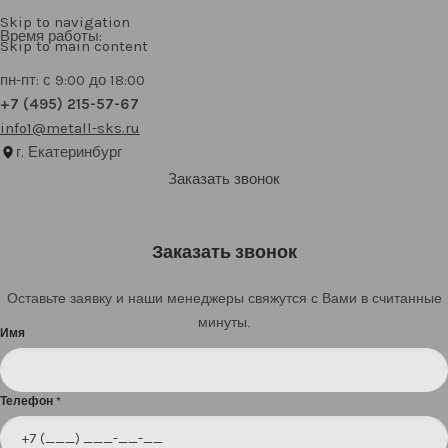
Skip to navigation
Время работы:
Skip to main content
пн-пт: с 9:00 до 18:00
+7 (495) 215-57-67
info1@metall-sks.ru
г. Екатеринбург
Заказать звонок
Заказать звонок
Оставьте заявку и наши менеджеры свяжутся с Вами в считанные
минуты.
Имя
Телефон
*