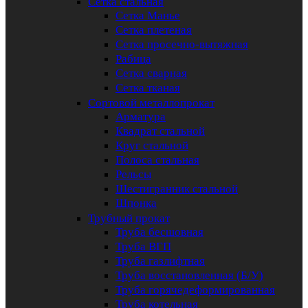
Сетка стальная
Сетка Манье
Сетка плетеная
Сетка просечно-вытяжная
Рабица
Сетка сварная
Сетка тканая
Сортовой металлопрокат
Арматура
Квадрат стальной
Круг стальной
Полоса стальная
Рельсы
Шестигранник стальной
Шпонка
Трубный прокат
Труба бесшовная
Труба ВГП
Труба газлифтная
Труба восстановленная (Б/У)
Труба горячедеформированная
Труба котельная