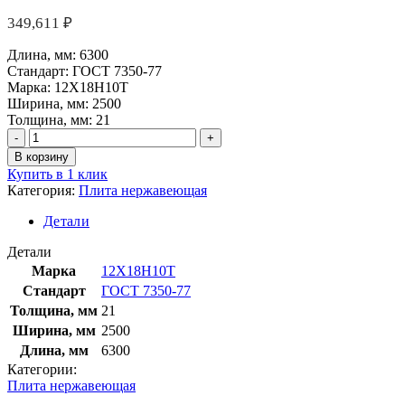
349,611
₽
Длина, мм:
6300
Стандарт:
ГОСТ 7350-77
Марка:
12Х18Н10Т
Ширина, мм:
2500
Толщина, мм:
21
Количество
товара
В корзину
Плита
Купить в 1 клик
нержавеющая
Категория:
Плита нержавеющая
21х2500х6300
мм
Детали
12Х18Н10Т
ГОСТ
Детали
7350-
Марка
12Х18Н10Т
77
Стандарт
ГОСТ 7350-77
Толщина, мм
21
Ширина, мм
2500
Длина, мм
6300
Категории:
Плита нержавеющая