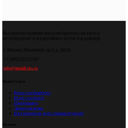
Высококачественная металлообработка на заказ и
металлопрокат в ассортименте оптом и в розницу.
г. Москва, Рязанский пр-т, д. 30/15
+7 (495) 215-57-67
info@metall-sks.ru
Наши Услуги
Металлообработка
Металлопрокат
Цинкование
Лазерная резка
Изготовление металлоконструкций
Полезно