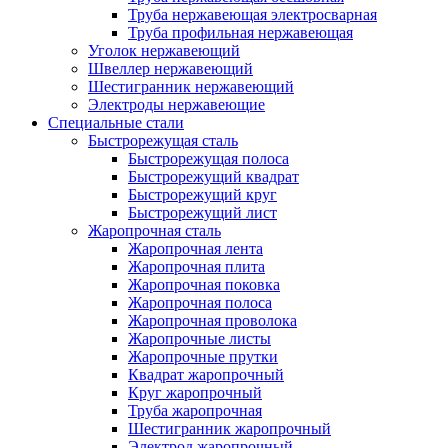
Труба нержавеющая электросварная
Труба профильная нержавеющая
Уголок нержавеющий
Швеллер нержавеющий
Шестигранник нержавеющий
Электроды нержавеющие
Специальные стали
Быстрорежущая сталь
Быстрорежущая полоса
Быстрорежущий квадрат
Быстрорежущий круг
Быстрорежущий лист
Жаропрочная сталь
Жаропрочная лента
Жаропрочная плита
Жаропрочная поковка
Жаропрочная полоса
Жаропрочная проволока
Жаропрочные листы
Жаропрочные прутки
Квадрат жаропрочный
Круг жаропрочный
Труба жаропрочная
Шестигранник жаропрочный
Электрод жаропрочный