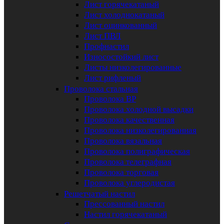
Лист горячекатаный
Лист холоднокатаный
Лист оцинкованный
Лист ПВЛ
Профнастил
Износостойкий лист
Листы низколегированные
Лист рифленый
Проволока стальная
Проволока ВР
Проволока холодной высадки
Проволока качественная
Проволока низколегированная
Проволока вязальная
Проволока полиграфическая
Проволока телеграфная
Проволока торговая
Проволока углеродистая
Решетчатый настил
Прессованный настил
Настил горячекатаный