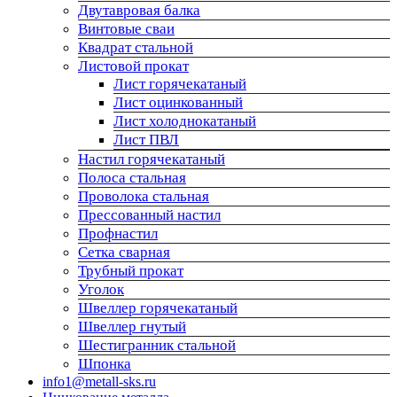
Двутавровая балка
Винтовые сваи
Квадрат стальной
Листовой прокат
Лист горячекатаный
Лист оцинкованный
Лист холоднокатаный
Лист ПВЛ
Настил горячекатаный
Полоса стальная
Проволока стальная
Прессованный настил
Профнастил
Сетка сварная
Трубный прокат
Уголок
Швеллер горячекатаный
Швеллер гнутый
Шестигранник стальной
Шпонка
info1@metall-sks.ru