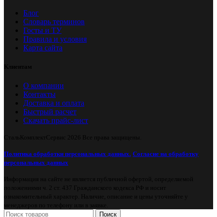
Блог
Словарь терминов
Госты и ТУ
Правила и условия
Карта сайта
Клиентам
О компании
Контакты
Доставка и оплата
Быстрый расчет
Скачать прайс-лист
СтальКомплектСервис
2026 Все права защищены.
Политика обработки персональных данных.
Согласие на обработку
персональных данных
Информация на сайте не является публичной офертой, определяемой
положениями ч. 2 ст. 437 Гражданского кодекса РФ и носит
ознакомительный характер. Наличие, описание и цены уточняйте у
менеджеров по телефону или в заявке.
Поиск