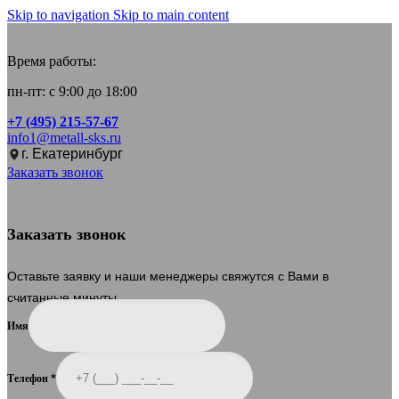
Skip to navigation
Skip to main content
Время работы:
пн-пт: с 9:00 до 18:00
+7 (495) 215-57-67
info1@metall-sks.ru
г. Екатеринбург
Заказать звонок
Заказать звонок
Оставьте заявку и наши менеджеры свяжутся с Вами в
считанные минуты.
Имя
Телефон
*