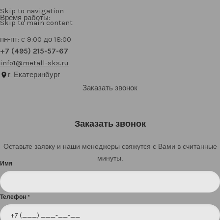
Skip to navigation
Время работы:
Skip to main content
пн-пт: с 9:00 до 18:00
+7 (495) 215-57-67
info1@metall-sks.ru
г. Екатеринбург
Заказать звонок
Заказать звонок
Оставьте заявку и наши менеджеры свяжутся с Вами в считанные
минуты.
Имя
Телефон
*