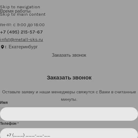
Skip to navigation
Время работы:
Skip to main content
пн-пт: с 9:00 до 18:00
+7 (495) 215-57-67
info1@metall-sks.ru
г. Екатеринбург
Заказать звонок
Заказать звонок
Оставьте заявку и наши менеджеры свяжутся с Вами в считанные
минуты.
Имя
Телефон
*