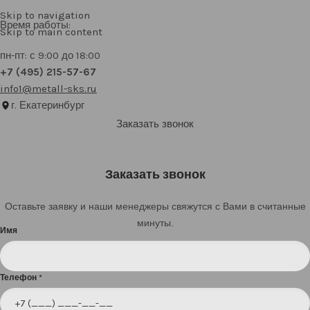
Skip to navigation
Время работы:
Skip to main content
пн-пт: с 9:00 до 18:00
+7 (495) 215-57-67
info1@metall-sks.ru
г. Екатеринбург
Заказать звонок
Заказать звонок
Оставьте заявку и наши менеджеры свяжутся с Вами в считанные
минуты.
Имя
Телефон
*