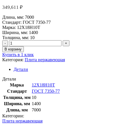
349,611
₽
Длина, мм:
7000
Стандарт:
ГОСТ 7350-77
Марка:
12Х18Н10Т
Ширина, мм:
1400
Толщина, мм:
10
Количество
товара
В корзину
Плита
Купить в 1 клик
нержавеющая
Категория:
Плита нержавеющая
10х1400х7000
мм
Детали
12Х18Н10Т
ГОСТ
Детали
7350-
Марка
12Х18Н10Т
77
Стандарт
ГОСТ 7350-77
Толщина, мм
10
Ширина, мм
1400
Длина, мм
7000
Категории:
Плита нержавеющая