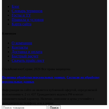
Блог
Словарь терминов
Госты и ТУ
Правила и условия
Карта сайта
Клиентам
О компании
Контакты
Доставка и оплата
Быстрый расчет
Скачать прайс-лист
СтальКомплектСервис
2026 Все права защищены.
Политика обработки персональных данных.
Согласие на обработку
персональных данных
Информация на сайте не является публичной офертой, определяемой
положениями ч. 2 ст. 437 Гражданского кодекса РФ и носит
ознакомительный характер. Наличие, описание и цены уточняйте у
менеджеров по телефону или в заявке.
Поиск