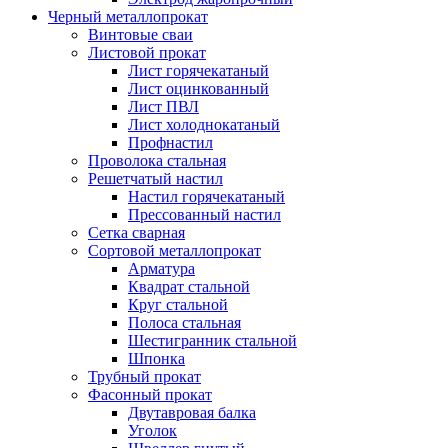
Черный металлопрокат
Винтовые сваи
Листовой прокат
Лист горячекатаный
Лист оцинкованный
Лист ПВЛ
Лист холоднокатаный
Профнастил
Проволока стальная
Решетчатый настил
Настил горячекатаный
Прессованный настил
Сетка сварная
Сортовой металлопрокат
Арматура
Квадрат стальной
Круг стальной
Полоса стальная
Шестигранник стальной
Шпонка
Трубный прокат
Фасонный прокат
Двутавровая балка
Уголок