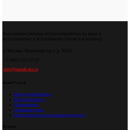
Высококачественная металлообработка на заказ и
металлопрокат в ассортименте оптом и в розницу.
г. Москва, Рязанский пр-т, д. 30/15
+7 (495) 215-57-67
info@metall-sks.ru
Наши Услуги
Металлообработка
Металлопрокат
Цинкование
Лазерная резка
Изготовление металлоконструкций
Полезно