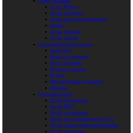
Сетка стальная
Сетка Манье
Сетка плетеная
Сетка просечно-вытяжная
Рабица
Сетка сварная
Сетка тканая
Сортовой металлопрокат
Арматура
Квадрат стальной
Круг стальной
Полоса стальная
Рельсы
Шестигранник стальной
Шпонка
Трубный прокат
Труба бесшовная
Труба ВГП
Труба газлифтная
Труба восстановленная (Б/У)
Труба горячедеформированная
Труба котельная