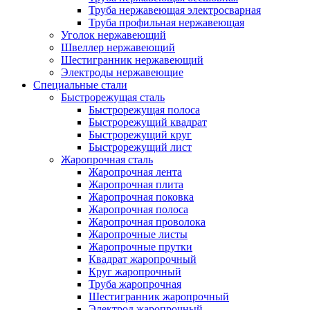
Труба нержавеющая электросварная
Труба профильная нержавеющая
Уголок нержавеющий
Швеллер нержавеющий
Шестигранник нержавеющий
Электроды нержавеющие
Специальные стали
Быстрорежущая сталь
Быстрорежущая полоса
Быстрорежущий квадрат
Быстрорежущий круг
Быстрорежущий лист
Жаропрочная сталь
Жаропрочная лента
Жаропрочная плита
Жаропрочная поковка
Жаропрочная полоса
Жаропрочная проволока
Жаропрочные листы
Жаропрочные прутки
Квадрат жаропрочный
Круг жаропрочный
Труба жаропрочная
Шестигранник жаропрочный
Электрод жаропрочный