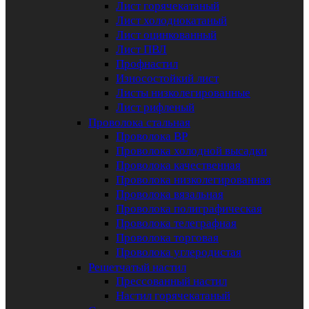
Лист горячекатаный
Лист холоднокатаный
Лист оцинкованный
Лист ПВЛ
Профнастил
Износостойкий лист
Листы низколегированные
Лист рифленый
Проволока стальная
Проволока ВР
Проволока холодной высадки
Проволока качественная
Проволока низколегированная
Проволока вязальная
Проволока полиграфическая
Проволока телеграфная
Проволока торговая
Проволока углеродистая
Решетчатый настил
Прессованный настил
Настил горячекатаный