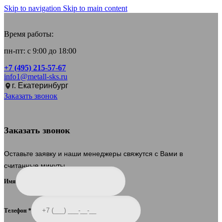
Skip to navigation
Skip to main content
Время работы:
пн-пт: с 9:00 до 18:00
+7 (495) 215-57-67
info1@metall-sks.ru
г. Екатеринбург
Заказать звонок
Заказать звонок
Оставьте заявку и наши менеджеры свяжутся с Вами в
считанные минуты.
Имя
Телефон
*