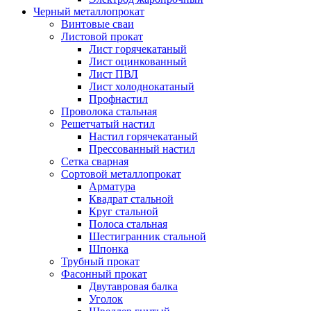
Черный металлопрокат
Винтовые сваи
Листовой прокат
Лист горячекатаный
Лист оцинкованный
Лист ПВЛ
Лист холоднокатаный
Профнастил
Проволока стальная
Решетчатый настил
Настил горячекатаный
Прессованный настил
Сетка сварная
Сортовой металлопрокат
Арматура
Квадрат стальной
Круг стальной
Полоса стальная
Шестигранник стальной
Шпонка
Трубный прокат
Фасонный прокат
Двутавровая балка
Уголок