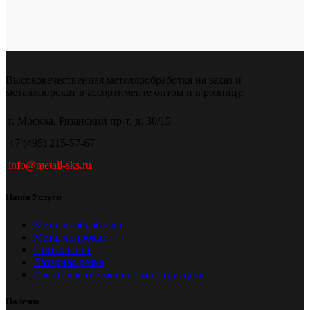
Высококачественная металлообработка на заказ и
металлопрокат в ассортименте оптом и в розницу.
г. Москва, Рязанский пр-т, д. 30/15
+7 (495) 215-57-67
info@metall-sks.ru
Наши Услуги
Металлообработка
Металлопрокат
Цинкование
Лазерная резка
Изготовление металлоконструкций
Полезно