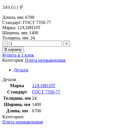
349,611
₽
Длина, мм:
6700
Стандарт:
ГОСТ 7350-77
Марка:
12Х18Н10Т
Ширина, мм:
1400
Толщина, мм:
24
Количество
товара
В корзину
Плита
Купить в 1 клик
нержавеющая
Категория:
Плита нержавеющая
24х1400х6700
мм
Детали
12Х18Н10Т
ГОСТ
Детали
7350-
Марка
12Х18Н10Т
77
Стандарт
ГОСТ 7350-77
Толщина, мм
24
Ширина, мм
1400
Длина, мм
6700
Категории:
Плита нержавеющая