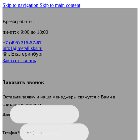
Skip to navigation
Skip to main content
Время работы:
пн-пт: с 9:00 до 18:00
+7 (495) 215-57-67
info1@metall-sks.ru
г. Екатеринбург
Заказать звонок
Заказать звонок
Оставьте заявку и наши менеджеры свяжутся с Вами в
считанные минуты.
Имя
Телефон
*