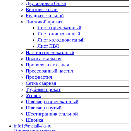
Двутавровая балка
Винтовые сваи
Квадрат стальной
Листовой прокат
Лист горячекатаный
Лист оцинкованный
Лист холоднокатаный
Лист ПВЛ
Настил горячекатаный
Полоса стальная
Проволока стальная
Прессованный настил
Профнастил
Сетка сварная
Трубный прокат
Уголок
Швеллер горячекатаный
Швеллер гнутый
Шестигранник стальной
Шпонка
info1@metall-sks.ru