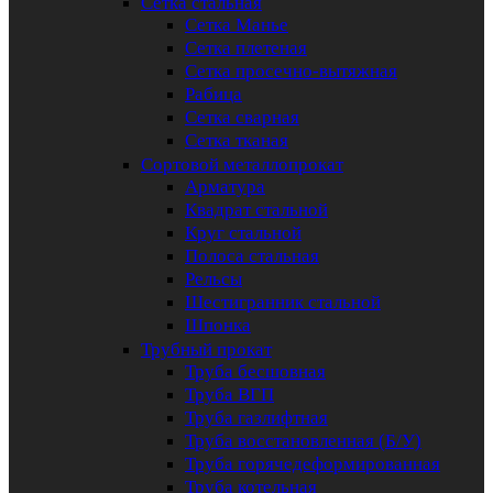
Сетка стальная
Сетка Манье
Сетка плетеная
Сетка просечно-вытяжная
Рабица
Сетка сварная
Сетка тканая
Сортовой металлопрокат
Арматура
Квадрат стальной
Круг стальной
Полоса стальная
Рельсы
Шестигранник стальной
Шпонка
Трубный прокат
Труба бесшовная
Труба ВГП
Труба газлифтная
Труба восстановленная (Б/У)
Труба горячедеформированная
Труба котельная