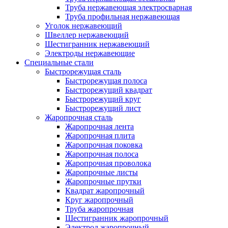
Труба нержавеющая электросварная
Труба профильная нержавеющая
Уголок нержавеющий
Швеллер нержавеющий
Шестигранник нержавеющий
Электроды нержавеющие
Специальные стали
Быстрорежущая сталь
Быстрорежущая полоса
Быстрорежущий квадрат
Быстрорежущий круг
Быстрорежущий лист
Жаропрочная сталь
Жаропрочная лента
Жаропрочная плита
Жаропрочная поковка
Жаропрочная полоса
Жаропрочная проволока
Жаропрочные листы
Жаропрочные прутки
Квадрат жаропрочный
Круг жаропрочный
Труба жаропрочная
Шестигранник жаропрочный
Электрод жаропрочный