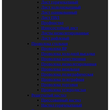
Лист горячекатаный
Лист холоднокатаный
Лист оцинкованный
Лист ПВЛ
Профнастил
Износостойкий лист
Листы низколегированные
Лист рифленый
Проволока стальная
Проволока ВР
Проволока холодной высадки
Проволока качественная
Проволока низколегированная
Проволока вязальная
Проволока полиграфическая
Проволока телеграфная
Проволока торговая
Проволока углеродистая
Решетчатый настил
Прессованный настил
Настил горячекатаный