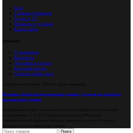
Блог
Словарь терминов
Госты и ТУ
Правила и условия
Карта сайта
Клиентам
О компании
Контакты
Доставка и оплата
Быстрый расчет
Скачать прайс-лист
СтальКомплектСервис
2026 Все права защищены.
Политика обработки персональных данных.
Согласие на обработку
персональных данных
Информация на сайте не является публичной офертой, определяемой
положениями ч. 2 ст. 437 Гражданского кодекса РФ и носит
ознакомительный характер. Наличие, описание и цены уточняйте у
менеджеров по телефону или в заявке.
Поиск