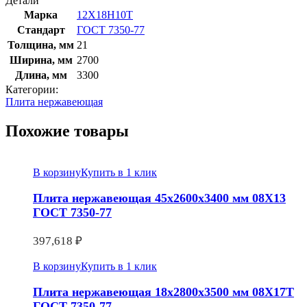
Детали
7350-
Марка
12Х18Н10Т
77
Стандарт
ГОСТ 7350-77
Толщина, мм
21
Ширина, мм
2700
Длина, мм
3300
Категории:
Плита нержавеющая
Похожие товары
В корзину
Купить в 1 клик
Плита нержавеющая 45х2600х3400 мм 08Х13
ГОСТ 7350-77
397,618
₽
В корзину
Купить в 1 клик
Плита нержавеющая 18х2800х3500 мм 08Х17Т
ГОСТ 7350-77