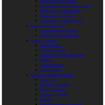
Проволока вязальная
Проволока полиграфическая
Проволока телеграфная
Проволока торговая
Проволока углеродистая
Решетчатый настил
Прессованный настил
Настил горячекатаный
Сетка стальная
Сетка Манье
Сетка плетеная
Сетка просечно-вытяжная
Рабица
Сетка сварная
Сетка тканая
Сортовой металлопрокат
Арматура
Квадрат стальной
Круг стальной
Полоса стальная
Рельсы
Шестигранник стальной