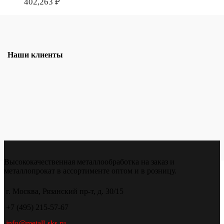
402,263
₽
Наши клиенты
Высококачественная металлообработка на заказ и
металлопрокат в ассортименте оптом и в розницу.
г. Москва, Рязанский пр-т, д. 30/15
+7 (495) 215-57-67
info@metall-sks.ru