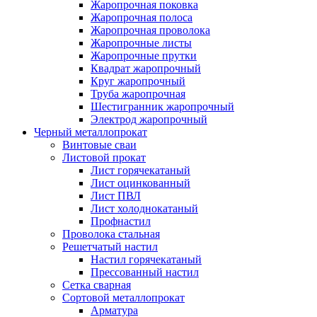
Жаропрочная поковка
Жаропрочная полоса
Жаропрочная проволока
Жаропрочные листы
Жаропрочные прутки
Квадрат жаропрочный
Круг жаропрочный
Труба жаропрочная
Шестигранник жаропрочный
Электрод жаропрочный
Черный металлопрокат
Винтовые сваи
Листовой прокат
Лист горячекатаный
Лист оцинкованный
Лист ПВЛ
Лист холоднокатаный
Профнастил
Проволока стальная
Решетчатый настил
Настил горячекатаный
Прессованный настил
Сетка сварная
Сортовой металлопрокат
Арматура