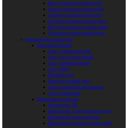
Круг электротехнический
Лента электротехническая
Электротехнический лист
Электротехническая полоса
Пруток электротехнический
Электротехнический рулон
Черный металлопрокат
Листовой прокат
Лист горячекатаный
Лист холоднокатаный
Лист оцинкованный
Лист ПВЛ
Профнастил
Износостойкий лист
Листы низколегированные
Лист рифленый
Проволока стальная
Проволока ВР
Проволока холодной высадки
Проволока качественная
Проволока низколегированная