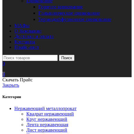
Цинкование
Горячее цинкование
Гальваническое цинкование
Термодиффузионное цинкование
МАФы
О Компании
Доставка и оплата
Контакты
Прайс-лист
Поиск
0
0
Скачать Прайс
Закрыть
Категории
Нержавеющий металлопрокат
Квадрат нержавеющий
Круг нержавеющий
Лента нержавеющая
Лист нержавеющий