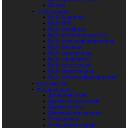
Шпонка
Трубный прокат
Труба бесшовная
Труба ВГП
Труба газлифтная
Труба восстановленная (Б/У)
Труба горячедеформированная
Труба котельная
Труба магистральная
Труба оцинкованная
Труба толстостенная
Труба электросварная
Труба холоднодеформированная
Винтовые сваи
Фасонный прокат
Двутавровая балка
Швеллер горячекатаный
Швеллер гнутый
Швеллеры оцинкованные
Уголок гнутый
Уголок горячекатаный