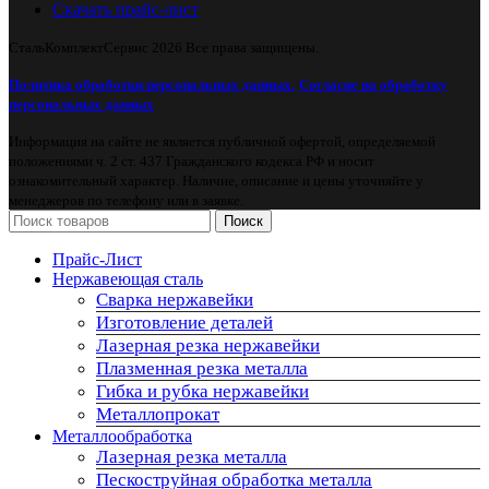
Скачать прайс-лист
СтальКомплектСервис
2026 Все права защищены.
Политика обработки персональных данных.
Согласие на обработку
персональных данных
Информация на сайте не является публичной офертой, определяемой
положениями ч. 2 ст. 437 Гражданского кодекса РФ и носит
ознакомительный характер. Наличие, описание и цены уточняйте у
менеджеров по телефону или в заявке.
Поиск
Прайс-Лист
Нержавеющая сталь
Сварка нержавейки
Изготовление деталей
Лазерная резка нержавейки
Плазменная резка металла
Гибка и рубка нержавейки
Металлопрокат
Металлообработка
Лазерная резка металла
Пескоструйная обработка металла