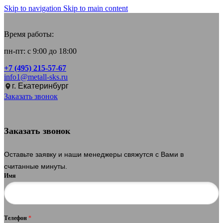
Skip to navigation
Skip to main content
Время работы:
пн-пт: с 9:00 до 18:00
+7 (495) 215-57-67
info1@metall-sks.ru
г. Екатеринбург
Заказать звонок
Заказать звонок
Оставьте заявку и наши менеджеры свяжутся с Вами в
считанные минуты.
Имя
Телефон
*