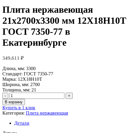
Плита нержавеющая
21х2700х3300 мм 12Х18Н10Т
ГОСТ 7350-77 в
Екатеринбурге
349,611
₽
Длина, мм:
3300
Стандарт:
ГОСТ 7350-77
Марка:
12Х18Н10Т
Ширина, мм:
2700
Толщина, мм:
21
Количество
товара
В корзину
Плита
Купить в 1 клик
нержавеющая
Категория:
Плита нержавеющая
21х2700х3300
мм
Детали
12Х18Н10Т
ГОСТ